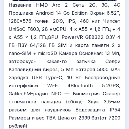
Название HMD Arc 2 Сеть 2G, 3G, 4G
Прошивка Android 14 Go Editiion Экран 6,52″,
1280×576 точек, 20:9, IPS, 460 нит Чипсет
UniSoC T603, 28 нмCPU: 4 x A55 x 1,8 ГГц + 4
x A55 x 1,2 ГГцGPU: PowerVR GE8322 ОЗУ 4
ГБ ПЗУ 64/128 ГБ SIM и карта памяти 2 x
nano-SIM + microSD Камера Основная: 13 Мп,
автофокус+ какая-то затычка Селфи
Каплевидный вырез, 5 Мп Батарея 5000 мАч
Зарядка USB Type-C, 10 Вт Беспроводные
интерфейсы Wi-Fi 4Bluetooth 5.2GPS,
GalileoFM-радио NFC — Биометрия Сканер
отпечатков пальцев (сбоку) Звук 3,5-мм
разъём для наушников Водозащита IP54
Размеры и вес TBA Цена от 2999 бат(от 7200
рублей)