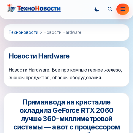
Перейти
Ме
к
содержимому
Техноновости
>
Новости Hardware
Новости Hardware
Новости Hardware. Все про компьютерное железо,
анонсы продуктов, обзоры оборудования.
Прямая вода на кристалле
охладила GeForce RTX 2060
лучше 360-миллиметровой
системы — а вот с процессором