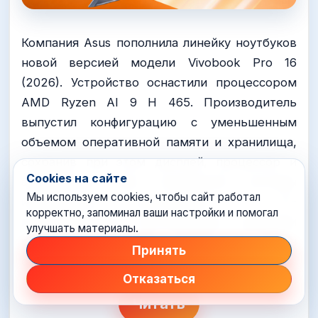
Компания Asus пополнила линейку ноутбуков
новой версией модели Vivobook Pro 16
(2026). Устройство оснастили процессором
AMD Ryzen AI 9 H 465. Производитель
выпустил конфигурацию с уменьшенным
объемом оперативной памяти и хранилища,
сохранив при этом дисплей, процессор и
Cookies на сайте
аккумулятор. Для охлаждения системы
Мы используем cookies, чтобы сайт работал
используется конструкция с 75-
корректно, запоминал ваши настройки и помогал
миллиметровым вентилятором, медными
улучшать материалы.
ребрами и тепловой трубкой D10. ​Экран
Принять
остался прежним.
Отказаться
Читать