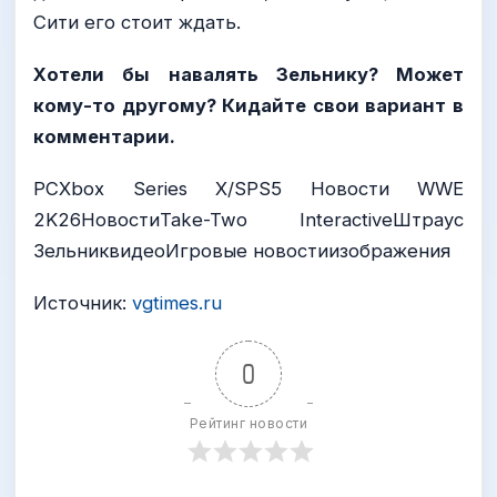
Сити его стоит ждать.
Хотели бы навалять Зельнику? Может
кому-то другому? Кидайте свои вариант в
комментарии.
PCXbox Series X/SPS5 Новости WWE
2K26НовостиTake-Two InteractiveШтраус
ЗельниквидеоИгровые новостиизображения
Источник:
vgtimes.ru
0
Рейтинг новости