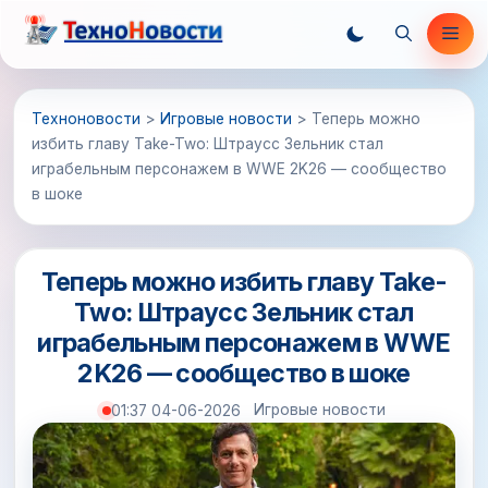
Перейти
Ме
к
содержимому
Техноновости
>
Игровые новости
>
Теперь можно
избить главу Take-Two: Штраусс Зельник стал
играбельным персонажем в WWE 2K26 — сообщество
в шоке
Теперь можно избить главу Take-
Two: Штраусс Зельник стал
играбельным персонажем в WWE
2K26 — сообщество в шоке
Игровые новости
01:37 04-06-2026