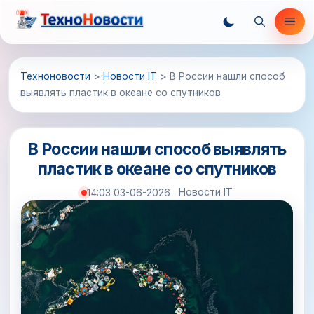
Перейти
Ме
к
содержимому
Техноновости
>
Новости IT
>
В России нашли способ
выявлять пластик в океане со спутников
В России нашли способ выявлять
пластик в океане со спутников
Новости IT
14:03 03-06-2026