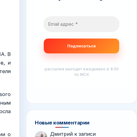
А. В
в, и
рассылка выходит ежедневно в 8.00
теля
по МСК
вого
чным
осла
Новые комментарии
Дмитрий
к записи
ии о