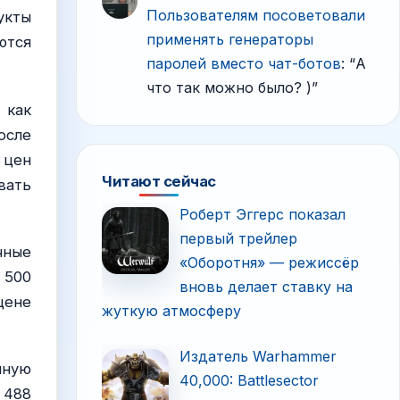
Пользователям посоветовали
укты
применять генераторы
ются
паролей вместо чат-ботов
: “
А
что так можно было? )
”
 как
осле
 цен
Читают сейчас
вать
Роберт Эггерс показал
первый трейлер
чные
«Оборотня» — режиссёр
 500
вновь делает ставку на
цене
жуткую атмосферу
Издатель Warhammer
нную
40,000: Battlesector
 488