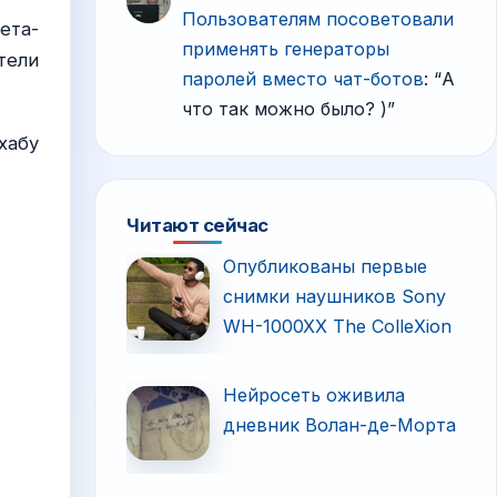
Пользователям посоветовали
ета-
применять генераторы
тели
паролей вместо чат-ботов
: “
А
что так можно было? )
”
хабу
Читают сейчас
Опубликованы первые
снимки наушников Sony
WH-1000XX The ColleXion
Нейросеть оживила
дневник Волан-де-Морта