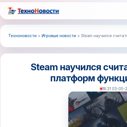
Перейти
к
содержимому
Техноновости
>
Игровые новости
>
Steam научился считат
Steam научился счита
платформ функци
18:31 03-05-