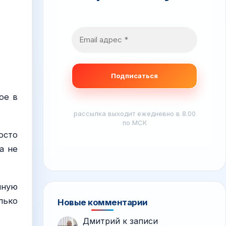
ое в
рассылка выходит ежедневно в 8.00
по МСК
осто
а не
лную
лько
Новые комментарии
Дмитрий
к записи