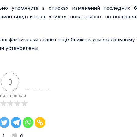
ьно упомянута в списках изменений последних б
шили внедрить её «тихо», пока неясно, но пользова
team фактически станет ещё ближе к универсальному 
ли установлены.
0
йтинг новости
1
0