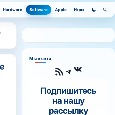
Hardware
Software
Apple
Игры
х
Мы в сети
ые
ВКонтак
RSS-лента
Telegram
Подпишитесь
на нашу
рассылку