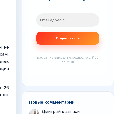
и не
сам,
рассылка выходит ежедневно в 8.00
ьных
по МСК
ации
о 26
тоит
Новые комментарии
Дмитрий
к записи