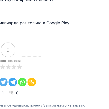
ллиарда раз только в Google Play.
0
йтинг новости
1
0
verance удивился, почему Samson никто не заметил