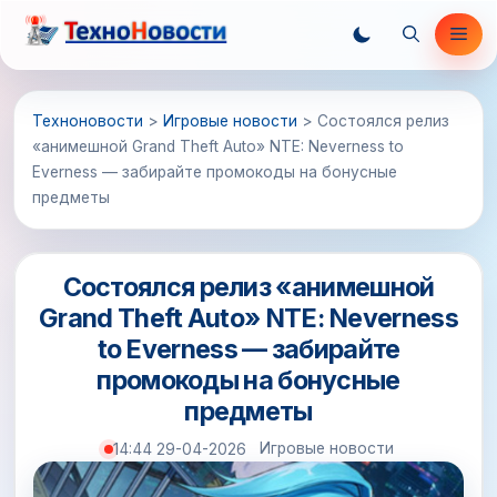
Перейти
Ме
к
содержимому
Техноновости
>
Игровые новости
>
Состоялся релиз
«анимешной Grand Theft Auto» NTE: Neverness to
Everness — забирайте промокоды на бонусные
предметы
Состоялся релиз «анимешной
Grand Theft Auto» NTE: Neverness
to Everness — забирайте
промокоды на бонусные
предметы
Игровые новости
14:44 29-04-2026