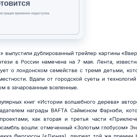
» выпустили дублированный трейлер картины «Ввер
ези в России намечена на 7 мая. Лента, известн
вует о лондонском семействе с тремя детьми, кот
естности. Вдали от городской суеты и технологий
ом в зачарованные вселенные.
пулярных книг «Истории волшебного дерева» автор
ладателем награды BAFTA Саймоном Фарнэби, кот
проектами, как вторая и третья части «Приключ
ансамбль вошли: отмеченный «Золотым глобусом» Э
бекка Фергюсон («Дюна»), лауреат той же премии 