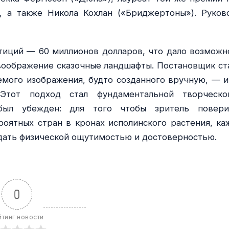
, а также Никола Кохлан («Бриджертоны»). Руков
тиций — 60 миллионов долларов, что дало возможн
воображение сказочные ландшафты. Постановщик ст
емого изображения, будто созданного вручную, — и
. Этот подход стал фундаментальной творческ
 был убежден: для того чтобы зритель повер
оятных стран в кронах исполинского растения, ка
дать физической ощутимостью и достоверностью.
0
йтинг новости