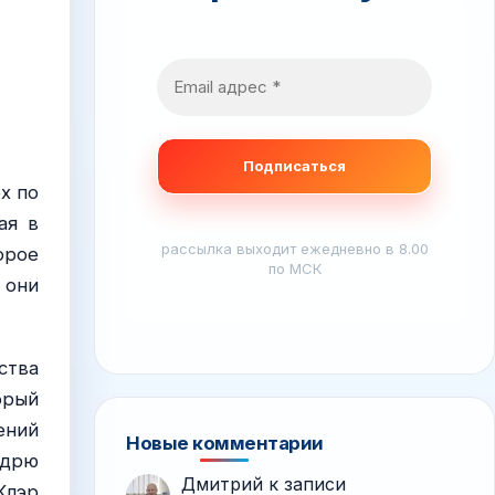
х по
ая в
рассылка выходит ежедневно в 8.00
орое
по МСК
 они
ства
орый
ений
Новые комментарии
ндрю
Дмитрий
к записи
Клэр