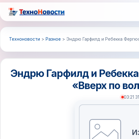
Перейти
к
содержимому
Техноновости
>
Разное
>
Эндрю Гарфилд и Ребекка Фергюс
Эндрю Гарфилд и Ребекка
«Вверх по во
03:21 3