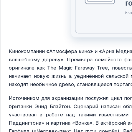
Кинокомпании «Атмосфера кино» и «Арна Медиа
волшебному дереву». Премьера семейного фэнт
оригинале как The Magic Faraway Tree, повест
начинает новую жизнь в уединённой сельской м
находят необычное древо, становящееся портал
Источником для экранизации послужил цикл по
британки Энид Блайтон. Сценарий написан об
участвовал в работе над такими известными 
Паддингтона» и картина «Вонка». В актёрский 
Гарфилд («Человек-паук: Нет пути домой»), Ре