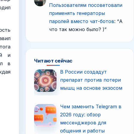
Пользователям посоветовали
одил
применять генераторы
паролей вместо чат-ботов
: “
А
что так можно было? )
”
ость
авил
тога
ой и
Читают сейчас
ил в
В России создадут
ждая
препарат против потери
мышц на основе экзосом
Чем заменить Telegram в
2026 году: обзор
мессенджеров для
общения и работы