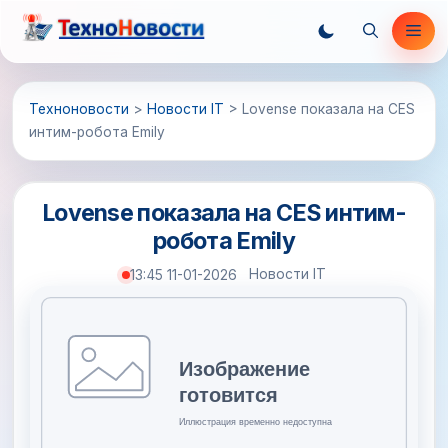
Перейти
Ме
к
содержимому
Техноновости
>
Новости IT
>
Lovense показала на CES
интим-робота Emily
Lovense показала на CES интим-
робота Emily
Новости IT
13:45 11-01-2026