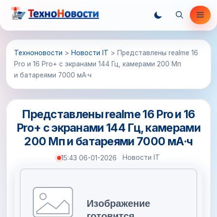
Перейти
Ме
к
содержимому
Техноновости
>
Новости IT
>
Представлены realme 16
Pro и 16 Pro+ с экранами 144 Гц, камерами 200 Мп
и батареями 7000 мА·ч
Представлены realme 16 Pro и 16
Pro+ с экранами 144 Гц, камерами
200 Мп и батареями 7000 мА·ч
Новости IT
15:43 06-01-2026