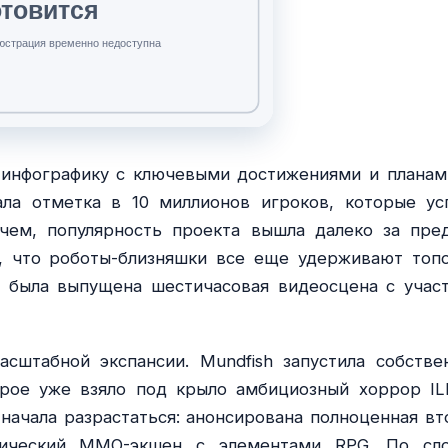
в инфографику с ключевыми достижениями и планам
ла отметка в 10 миллионов игроков, которые ус
чем, популярность проекта вышла далеко за пре
, что роботы-близняшки все еще удерживают топ
в была выпущена шестичасовая видеосцена с учас
штабной экспансии. Mundfish запустила собстве
орое уже взяло под крыло амбициозный хоррор IL
t начала разрастаться: анонсирована полноценная вт
тический MMO-экшен с элементами RPG. По сл