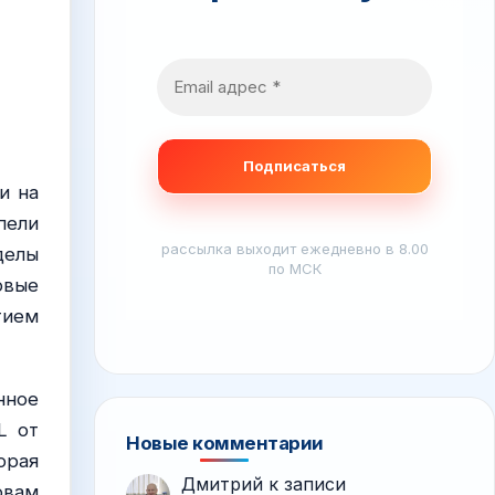
и на
пели
рассылка выходит ежедневно в 8.00
делы
по МСК
овые
тием
нное
L от
Новые комментарии
орая
Дмитрий
к записи
овам