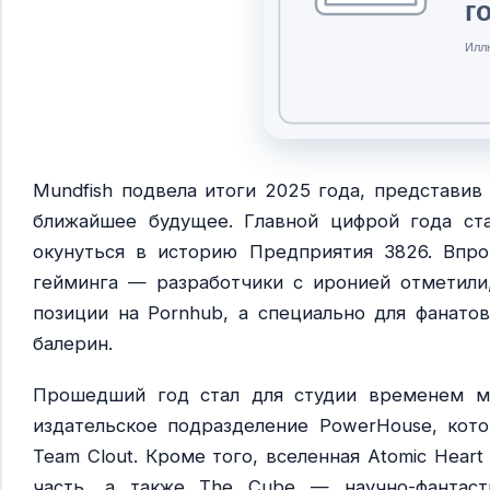
Mundfish подвела итоги 2025 года, представи
ближайшее будущее. Главной цифрой года ста
окунуться в историю Предприятия 3826. Впро
гейминга — разработчики с иронией отметили
позиции на Pornhub, а специально для фанато
балерин.
Прошедший год стал для студии временем мас
издательское подразделение PowerHouse, кот
Team Clout. Кроме того, вселенная Atomic Hear
часть, а также The Cube — научно-фантас