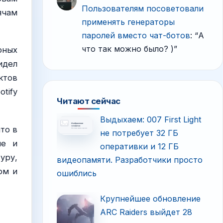
Пользователям посоветовали
ячам
применять генераторы
паролей вместо чат-ботов
: “
А
что так можно было? )
”
рных
идел
ктов
tify
Читают сейчас
Выдыхаем: 007 First Light
то в
не потребует 32 ГБ
ые и
оперативки и 12 ГБ
уру,
видеопамяти. Разработчики просто
ом и
ошиблись
Крупнейшее обновление
ARC Raiders выйдет 28