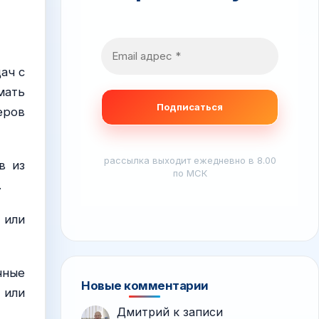
ач с
мать
еров
рассылка выходит ежедневно в 8.00
в из
по МСК
.
 или
чные
Новые комментарии
 или
Дмитрий
к записи