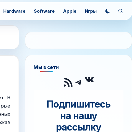
Hardware
Software
Apple
Игры
Мы в сети
ВКонтак
RSS-лента
Telegram
т. В
Подпишитесь
орые
на нашу
нных
ежав
рассылку