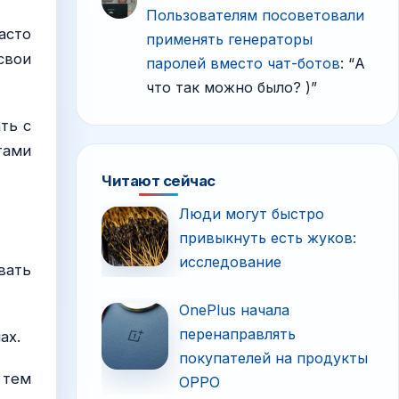
Пользователям посоветовали
асто
применять генераторы
свои
паролей вместо чат-ботов
: “
А
что так можно было? )
”
ть с
тами
Читают сейчас
Люди могут быстро
привыкнуть есть жуков:
исследование
вать
OnePlus начала
перенаправлять
ах.
покупателей на продукты
 тем
OPPO