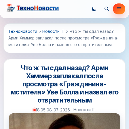
Перейти
Ме
к
содержимому
Техноновости
>
Новости IT
>
Что ж ты сдал назад?
Арми Хаммер заплакал после просмотра «Гражданина-
мстителя» Уве Болла и назвал его отвратительным
Что ж ты сдал назад? Арми
Хаммер заплакал после
просмотра «Гражданина-
мстителя» Уве Болла и назвал его
отвратительным
Новости IT
18:05 08-07-2026