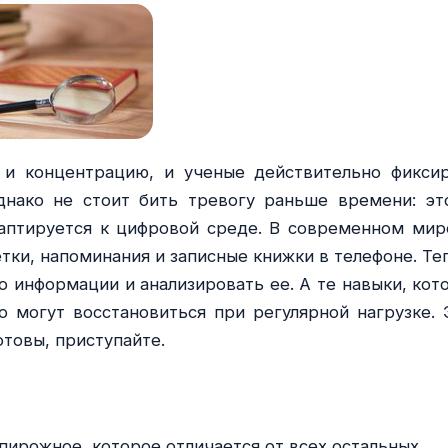
и концентрацию, и ученые действительно фикси
днако не стоит бить тревогу раньше времени: эт
даптируется к цифровой среде. В современном мир
етки, напоминания и записные книжки в телефоне. Те
о информации и анализировать ее. А те навыки, кот
 могут восстановиться при регулярной нагрузке. 
отовы, приступайте.
пирожное, которое отличается от всех остальных.