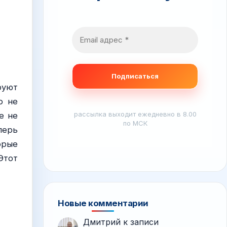
руют
о не
рассылка выходит ежедневно в 8.00
е не
по МСК
перь
орые
Этот
Новые комментарии
Дмитрий
к записи