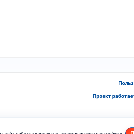
Польз
Проект работае
П
ы сайт работал корректно, запоминал ваши настройки и