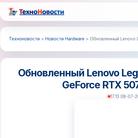
Перейти
к
содержимому
Техноновости
>
Новости Hardware
>
Обновленный Lenovo L
Обновленный Lenovo Legi
GeForce RTX 507
17:13 08-07-