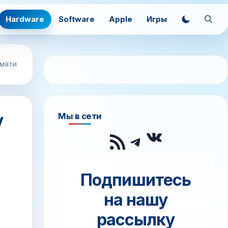
Hardware
Software
Apple
Игры
амяти
у
Мы в сети
ВКонтак
RSS-лента
Telegram
Подпишитесь
на нашу
рассылку