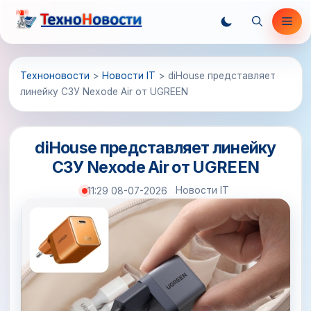
Перейти
Ме
к
содержимому
Техноновости
>
Новости IT
>
diHouse представляет
линейку СЗУ Nexode Air от UGREEN
diHouse представляет линейку
СЗУ Nexode Air от UGREEN
Новости IT
11:29 08-07-2026