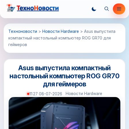
Перейти
Ме
к
содержимому
Техноновости
>
Новости Hardware
>
Asus выпустила
компактный настольный компьютер ROG GR70 для
геймеров
Asus выпустила компактный
настольный компьютер ROG GR70
для геймеров
Новости Hardware
11:27 08-07-2026