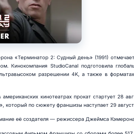
она «Терминатор 2: Судный день» (1991) отмечает
м. Кинокомпания StudioCanal подготовила глобал
льтравысоком разрешении 4K, а также в форматах
в американских кинотеатрах прокат стартует 28 авг
, который по сюжету франшизы наступает 29 август
мание её создателя — режиссера Джеймса Кэмерона
кассовым фильмом франшизы со сборами более 517