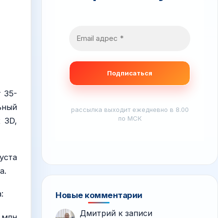
 35-
ьный
рассылка выходит ежедневно в 8.00
по МСК
 3D,
уста
а.
:
Новые комментарии
Дмитрий
к записи
 млн