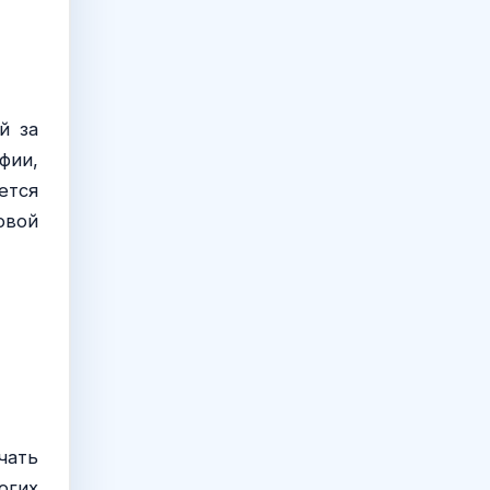
й за
фии,
ется
овой
чать
огих