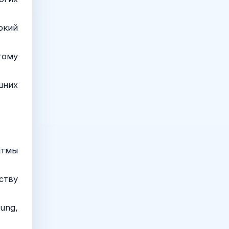
окий
тому
шних
итмы
ству
ung,