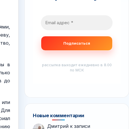
ями,
еву,
тво,
ны в
рассылка выходит ежедневно в 8.00
по МСК
лько
в до
 или
 Для
Новые комментарии
риал
Дмитрий
к записи
анию