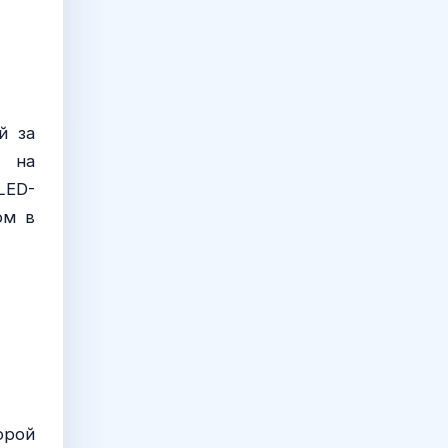
й за
е на
LED-
ом в
орой