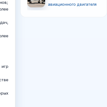
нов;
авиационного двигателя
олее
дач,
олее
 игр
стве
орых