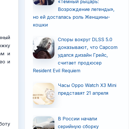
«Тёмный рыцарь:
Возрождение легенды»,
но ей досталась роль Женщины-
кошки
нный
Споры вокруг DLSS 5.0
ржку
доказывают, что Capcom
ам и
удался дизайн Грейс,
ео и
считает продюсер
Resident Evil Requiem
Часы Oppo Watch X3 Mini
представят 21 апреля
В России начали
боту
серийную сборку