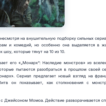
несмотря на внушительную подборку сильных сериа
рам и комедий, но особенно она выделяется в ж
к шоу, которые тянут на 10 из 10.
вает его «„Монарх“: Наследие монстров» из вселе
 которые пытаются разобраться в прошлом своей с
онарх». Сериал предлагает новый взгляд на фран
битв он показывает, как столкновения с монст
 с Джейсоном Момоа. Действие разворачивается сп