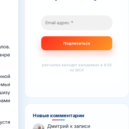
лов.
анре
рассылка выходит ежедневно в 8.00
по МСК
нной
емьи
шизу
рами
Новые комментарии
устя
Дмитрий
к записи