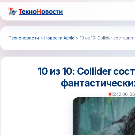
Перейти
к
содержимому
Техноновости
>
Новости Apple
>
10 из 10: Collider состав
10 из 10: Collider с
фантастических
15:42 06-0