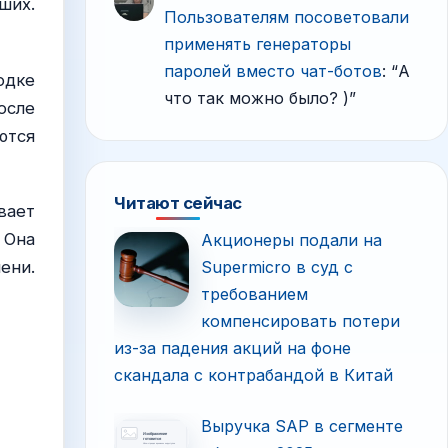
ших.
Пользователям посоветовали
применять генераторы
паролей вместо чат-ботов
: “
А
одке
что так можно было? )
”
осле
ются
Читают сейчас
вает
 Она
Акционеры подали на
ени.
Supermicro в суд с
требованием
компенсировать потери
из-за падения акций на фоне
скандала с контрабандой в Китай
Выручка SAP в сегменте