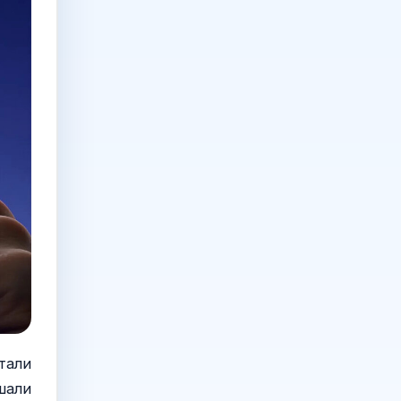
тали
шали