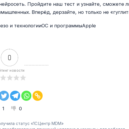
нейросеть. Пройдите наш тест и узнайте, сможете л
мышленных. Вперёд, дерзайте, но только не «гуглит
лезо и технологииОС и программыApple
0
йтинг новости
1
0
олучила статус «1С:Центр MDM»