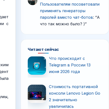
Пользователям посоветовали
применять генераторы
дает
паролей вместо чат-ботов
: “
А
ми с
что так можно было? )
”
Читают сейчас
Что происходит с
ским
Telegram в России 13
июня 2026 года
дент
была
Стоимость портативной
консоли Lenovo Legion Go
умы,
2 значительно
увеличилась