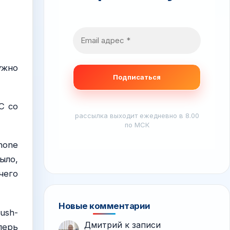
ужно
C со
рассылка выходит ежедневно в 8.00
по МСК
hone
ыло,
чего
Новые комментарии
ush-
Дмитрий
к записи
перь