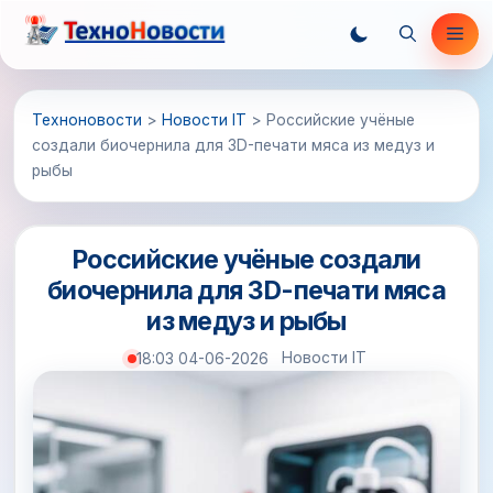
Перейти
Ме
к
содержимому
Техноновости
>
Новости IT
>
Российские учёные
создали биочернила для 3D-печати мяса из медуз и
рыбы
Российские учёные создали
биочернила для 3D-печати мяса
из медуз и рыбы
Новости IT
18:03 04-06-2026