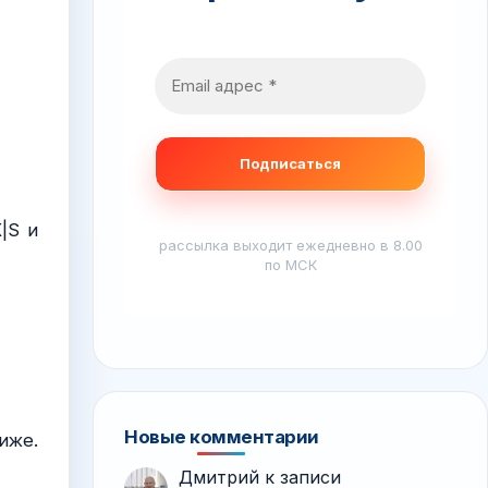
|S и
рассылка выходит ежедневно в 8.00
по МСК
Новые комментарии
иже.
Дмитрий
к записи