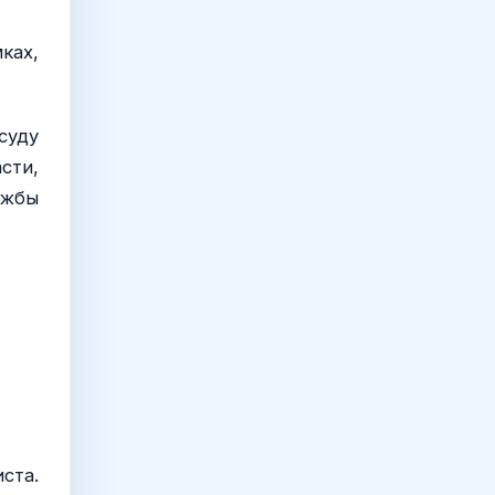
ках,
суду
сти,
ужбы
ста.