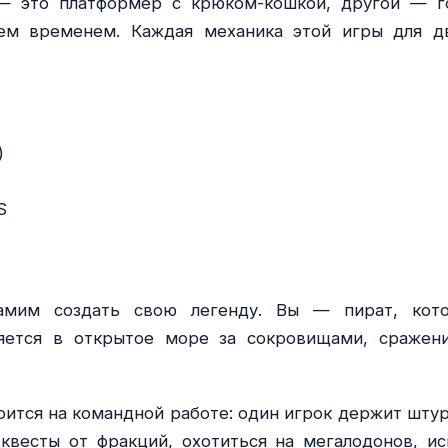
 — это платформер с крюком-кошкой, другой — г
ием временем. Каждая механика этой игры для д
)
S
амим создать свою легенду. Вы — пират, кот
ляется в открытое море за сокровищами, сражен
оится на командной работе: один игрок держит штур
квесты от фракций, охотиться на мегалодонов, ис