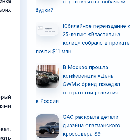
онка
строительстве собачьей
воих
будки?
Юбилейное переиздание к
25-летию «Властелина
колец» собрало в прокате
почти $11 млн
В Москве прошла
конференция «День
GWM»: бренд поведал
о стратегии развития
орый
в России
иями
GAC раскрыла детали
дизайна флагманского
вал,
кроссовера S9
кать