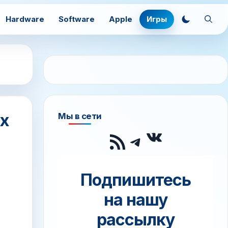
Hardware
Software
Apple
Игры
ых
Мы в сети
ВКонтак
RSS-лента
Telegram
Подпишитесь
на нашу
рассылку