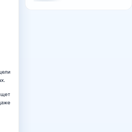
цели
х.
ищет
даже