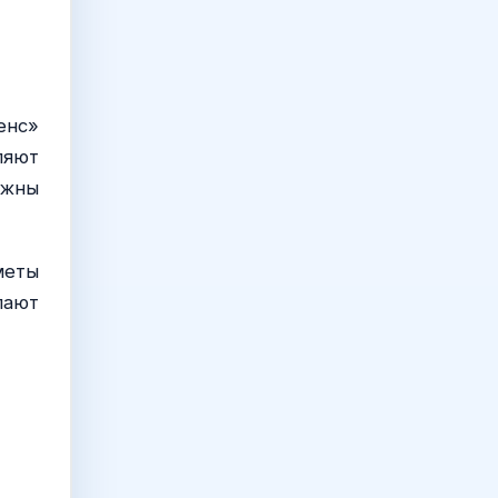
енс»
ляют
лжны
меты
лают