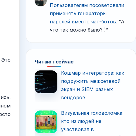
Пользователям посоветовали
применять генераторы
паролей вместо чат-ботов
: “
А
что так можно было? )
”
 Это
Читают сейчас
Кошмар интегратора: как
подружить межсетевой
экран и SIEM разных
ись.
вендоров
нном
Визуальная головоломка:
осто
кто из людей не
участвовал в