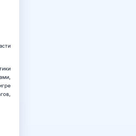
асти
тики
ами,
игре
гов,