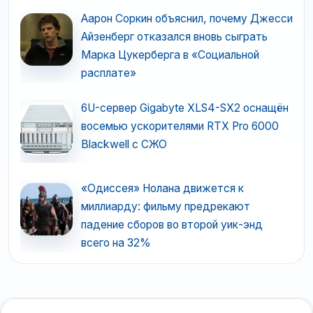
Аарон Соркин объяснил, почему Джесси
Айзенберг отказался вновь сыграть
Марка Цукерберга в «Социальной
расплате»
6U-сервер Gigabyte XLS4-SX2 оснащён
восемью ускорителями RTX Pro 6000
Blackwell с СЖО
«Одиссея» Нолана движется к
миллиарду: фильму предрекают
падение сборов во второй уик-энд
всего на 32%