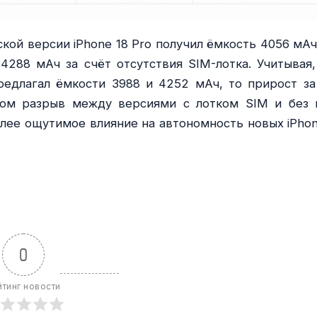
кой версии iPhone 18 Pro получил ёмкость 4056 мАч,
288 мАч за счёт отсутствия SIM-лотка. Учитывая,
едлагал ёмкости 3988 и 4252 мАч, то прирост за
том разрыв между версиями с лотком SIM и без 
олее ощутимое влияние на автономность новых iPhon
0
йтинг новости