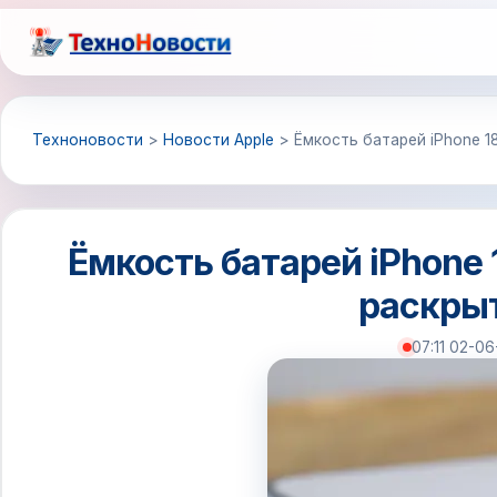
Перейти
к
содержимому
Техноновости
>
Новости Apple
>
Ёмкость батарей iPhone 1
Ёмкость батарей iPhone 1
раскрыт
07:11 02-0