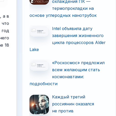
охлаждения ПК —
термопрокладки на
основе углеродных нанотрубок
 а в
 что
Intel объявила дату
 год
завершения жизненного
него
цикла процессоров Alder
e 18
Lake
«Роскосмос» предложил
всем желающим стать
космонавтами:
подробности
Каждый третий
россиянин оказался
не против