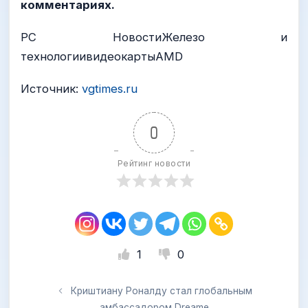
комментариях.
PC НовостиЖелезо и
технологиивидеокартыAMD
Источник:
vgtimes.ru
0
Рейтинг новости
1
0
Криштиану Роналду стал глобальным
амбассадором Dreame