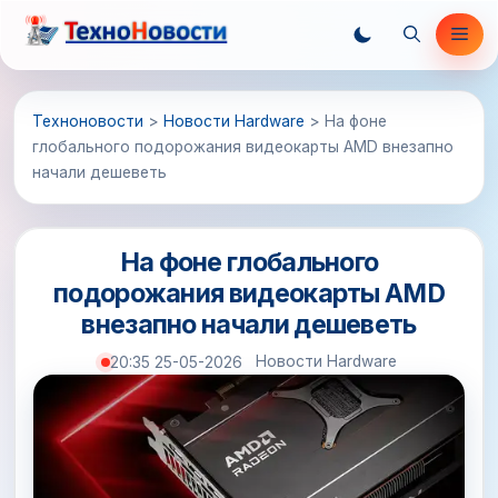
Перейти
Ме
к
содержимому
Техноновости
>
Новости Hardware
>
На фоне
глобального подорожания видеокарты AMD внезапно
начали дешеветь
На фоне глобального
подорожания видеокарты AMD
внезапно начали дешеветь
Новости Hardware
20:35 25-05-2026