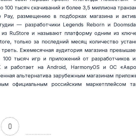
ло 100 тысяч скачиваний и более 3,5 миллиона транза
e Pay, размещению в подборках магазина и акти
студии — разработчики Legends Reborn и Doomsd
 из RuStore и называют платформу одним из ключ
ore, только за последний месяц количество устан
 треть. Ежемесячная аудитория магазина превышае
 100 тысяч игр и приложений от разработчиков и
K и работает на Android, HarmonyOS и ОС «Авро
венная альтернатива зарубежным магазинам прилож
ным официальным российским маркетплейсом та
0