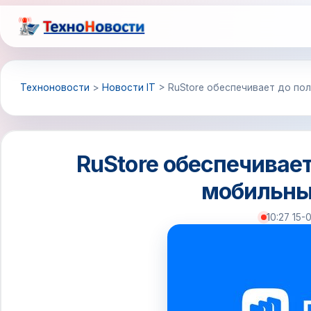
Перейти
к
содержимому
Техноновости
>
Новости IT
>
RuStore обеспечивает до по
RuStore обеспечивае
мобильных
10:27 15-