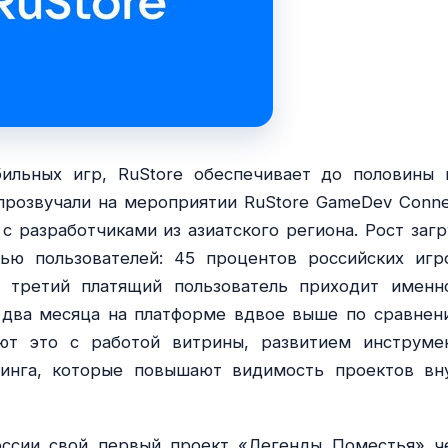
ильных игр, RuStore обеспечивает до половины 
прозвучали на мероприятии RuStore GameDev Conne
с разработчиками из азиатского региона. Рост загр
ью пользователей: 45 процентов российских игр
 третий платящий пользователь приходит именн
а два месяца на платформе вдвое выше по сравнен
ют это с работой витрины, развитием инструме
инга, которые повышают видимость проектов вн
России свой первый проект «Легенды Поместья» ч