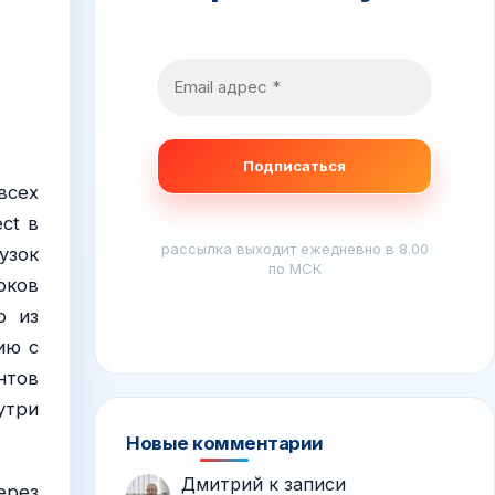
всех
ct в
рассылка выходит ежедневно в 8.00
узок
по МСК
оков
о из
ию с
нтов
утри
Новые комментарии
Дмитрий
к записи
ерез