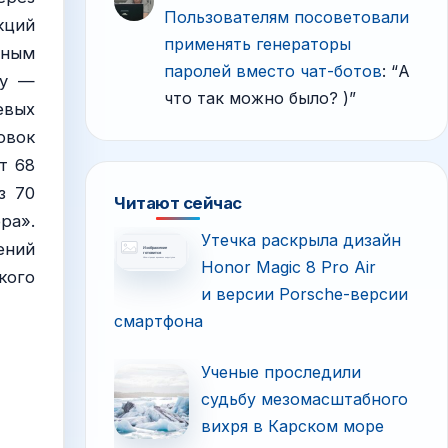
Пользователям посоветовали
кций
применять генераторы
вным
паролей вместо чат-ботов
: “
А
ay —
что так можно было? )
”
евых
овок
т 68
з 70
Читают сейчас
ра».
Утечка раскрыла дизайн
ений
Honor Magic 8 Pro Air
кого
и версии Porsche-версии
смартфона
Ученые проследили
судьбу мезомасштабного
вихря в Карском море