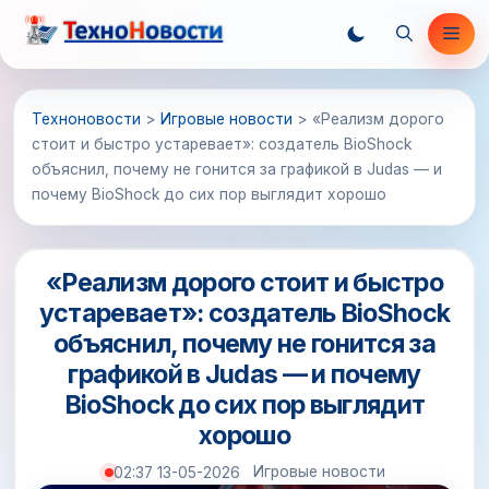
Перейти
Ме
к
содержимому
Техноновости
>
Игровые новости
>
«Реализм дорого
стоит и быстро устаревает»: создатель BioShock
объяснил, почему не гонится за графикой в Judas — и
почему BioShock до сих пор выглядит хорошо
«Реализм дорого стоит и быстро
устаревает»: создатель BioShock
объяснил, почему не гонится за
графикой в Judas — и почему
BioShock до сих пор выглядит
хорошо
Игровые новости
02:37 13-05-2026