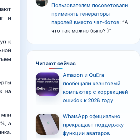
Пользователям посоветовали
чают
применять генераторы
нг и
паролей вместо чат-ботов
: “
А
что так можно было? )
”
уп к
ьной
бъем
Читают сейчас
Amazon и QuEra
ерты
пообещали квантовый
к на
компьютер с коррекцией
ошибок к 2028 году
 млн
WhatsApp официально
%, а
прекращает поддержку
нка.
функции аватаров