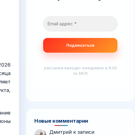
2026
рассылка выходит ежедневно в 8.00
сяца
по МСК
ляет
кта,
ание
Новые комментарии
ионы
Дмитрий
к записи