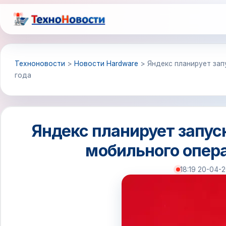
Перейти
к
содержимому
Техноновости
>
Новости Hardware
>
Яндекс планирует зап
года
Яндекс планирует запус
мобильного опера
18:19 20-04-