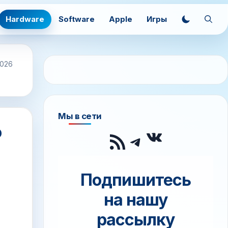
Hardware
Software
Apple
Игры
2026
Мы в сети
о
ВКонтак
RSS-лента
Telegram
Подпишитесь
на нашу
рассылку