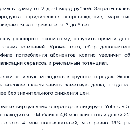
рмы в сумму от 2 до 6 млрд рублей. Затраты вклю
продукта, юридическое сопровождение, маркети
идается на горизонте от 3 до 5 лет.
ексу расширить экосистему, получить прямой дост
оронних компаний. Кроме того, сбор дополнител
филе потребления абонентов кратно увеличит о
нализации сервисов и рекламный потенциал.
чески активную молодежь в крупных городах. Эксп
ь высокие шансы занять заметную долю, тогда ка
ее без значительного снижения цен.
 рынке виртуальных операторов лидирует Yota с 9,5
е находится Т-Мобайл с 4,6 млн клиентов и долей 22
оторого 4 млн пользователей, что равно 19% ры