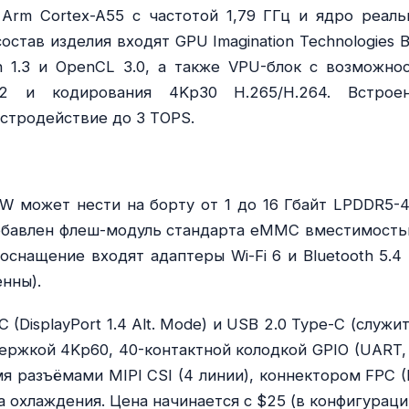
Arm Cortex-A55 с частотой 1,79 ГГц и ядро реаль
остав изделия входят GPU Imagination Technologies 
 1.3 и OpenCL 3.0, а также VPU-блок с возможно
S2 и кодирования 4Kp30 H.265/H.264. Встрое
стродействие до 3 TOPS.
3W может нести на борту от 1 до 16 Гбайт LPDDR5-4
добавлен флеш-модуль стандарта eMMC вместимость
оснащение входят адаптеры Wi-Fi 6 и Bluetooth 5.4 
нны).
(DisplayPort 1.4 Alt. Mode) и USB 2.0 Type-C (служи
держкой 4Kp60, 40-контактной колодкой GPIO (UART, 
мя разъёмами MIPI CSI (4 линии), коннектором FPC (
а охлаждения. Цена начинается с $25 (в конфигурации