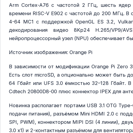
Arm Cortex-A76 с частотой 2 ГГц, шесть ядер 
времени RISC-V E902 с частотой до 200 МГц. В с
4-64 MC1 с поддержкой OpenGL ES 3.2, Vulkan
декодирования видео 8Kp24 H.265/VP9/AV
нейропроцессорный узел (NPU) обеспечивает бы
Источник изображения: Orange Pi
В зависимости от модификации Orange Pi Zero 
Есть слот microSD, а опционально может быть 
64 Гбайт или UFS 3.0 ёмкостью 32–128 Гбайт. В 
Cdtech 20800D8-00 плюс коннектор IPEX для анте
Новинка располагает портами USB 3.1 OTG Type-C 
подачи питания), разъёмом Mini HDMI 2.0 с под
SPI, PWM), коннектором MIPI DSI (4 линии), дву
3.0 x1) и 2-контактным разъёмом для вентилятор