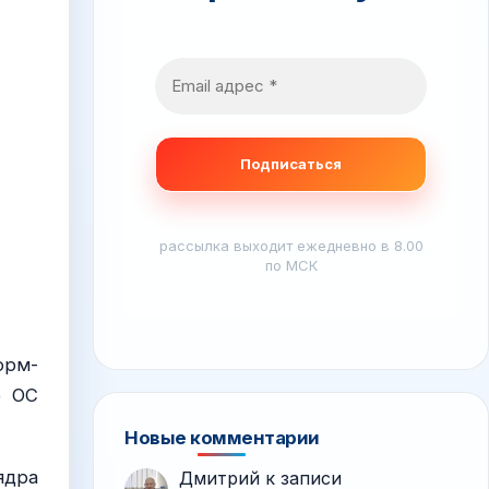
рассылка выходит ежедневно в 8.00
по МСК
орм-
е ОС
Новые комментарии
ядра
Дмитрий
к записи