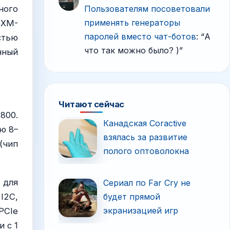
Пользователям посоветовали
ного
применять генераторы
BXM-
паролей вместо чат-ботов
: “
А
стью
что так можно было? )
”
нный
Читают сейчас
800.
Канадская Coractive
ю 8–
взялась за развитие
(чип
полого оптоволокна
т для
Сериал по Far Cry не
I2C,
будет прямой
экранизацией игр
PCIe
 с 1