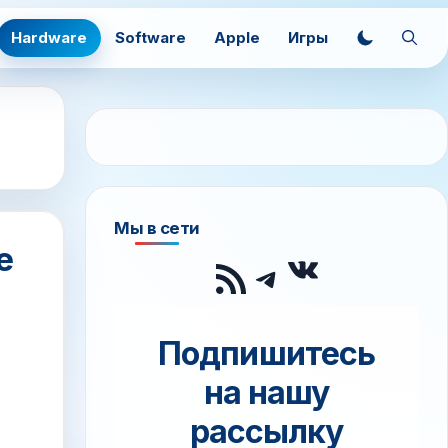
Hardware
Software
Apple
Игры
Мы в сети
е
ВКонтак
RSS-лента
Telegram
Подпишитесь
на нашу
рассылку