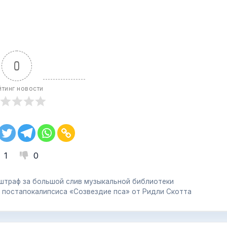
0
йтинг новости
1
0
 штраф за большой слив музыкальной библиотеки
ер постапокалипсиса «Созвездие пса» от Ридли Скотта