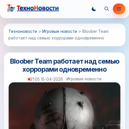
Перейти
Ме
к
содержимому
Техноновости
>
Игровые новости
>
Bloober Team
работает над семью хоррорами одновременно
Bloober Team работает над семью
хоррорами одновременно
Игровые новости
21:05 15-04-2026