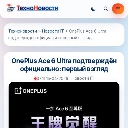
Перейти
Ме
к
содержимому
Техноновости
>
Новости IT
>
OnePlus Ace 6 Ultra
подтверждён официально: первый взгляд
OnePlus Ace 6 Ultra подтверждён
официально: первый взгляд
Новости IT
07:11 15-04-2026