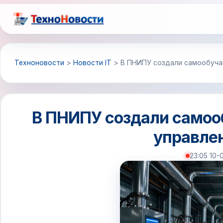
Перейти
к
содержимому
Техноновости
>
Новости IT
>
В ПНИПУ создали самообуча
В ПНИПУ создали само
управле
23:05 10-