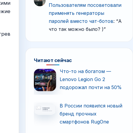
кими
Пользователям посоветовали
ежие
применять генераторы
паролей вместо чат-ботов
: “
А
что так можно было? )
”
грев
Читают сейчас
Что-то на богатом —
Lenovo Legion Go 2
подорожал почти на 50%
В России появился новый
бренд прочных
смартфонов RugOne