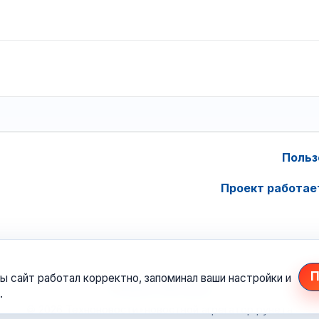
Польз
Проект работае
П
ы сайт работал корректно, запоминал ваши настройки и
.
© 2026 Техноновости
•
новостной агрегатор рунета