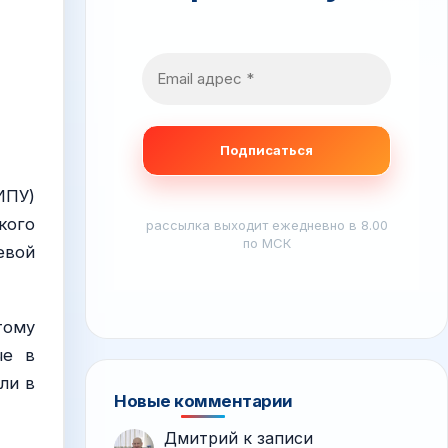
ИПУ)
кого
рассылка выходит ежедневно в 8.00
по МСК
евой
тому
ые в
ли в
Новые комментарии
Дмитрий
к записи