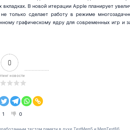
х вкладках. В новой итерации Apple планирует увели
 не только сделает работу в режиме многозадачн
нному графическому ядру для современных игр и з
0
йтинг новости
1
0
еработанным тестом памяти в духе TestMem5 и MemTest86