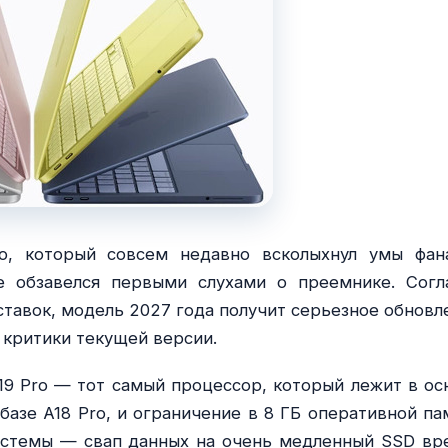
o, который совсем недавно всколыхнул умы фан
е обзавелся первыми слухами о преемнике. Согл
ставок, модель 2027 года получит серьезное обновл
 критики текущей версии.
9 Pro — тот самый процессор, который лежит в ос
 базе A18 Pro, и ограничение в 8 ГБ оперативной па
стемы — свап данных на очень медленный SSD вр