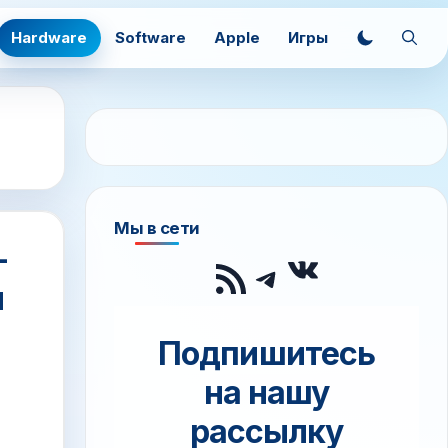
Hardware
Software
Apple
Игры
Мы в сети
—
ВКонтак
RSS-лента
Telegram
и
Подпишитесь
на нашу
рассылку