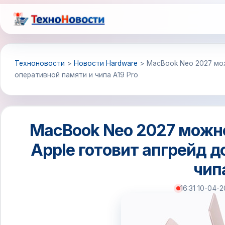
Перейти
к
содержимому
Техноновости
>
Новости Hardware
>
MacBook Neo 2027 мож
оперативной памяти и чипа A19 Pro
MacBook Neo 2027 можно
Apple готовит апгрейд д
чип
16:31 10-04-