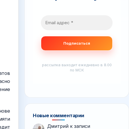
рассылка выходит ежедневно в 8.00
по МСК
атов
асно
ение
нове
Новые комментарии
мяти
Дмитрий
к записи
едит