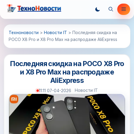
Перейти
Ме
к
содержимому
Техноновости
>
Новости IT
>
Последняя скидка на
POCO X8 Pro и X8 Pro Max на распродаже AliExpress
Последняя скидка на POCO X8 Pro
и X8 Pro Max на распродаже
AliExpress
Новости IT
11:11 07-04-2026