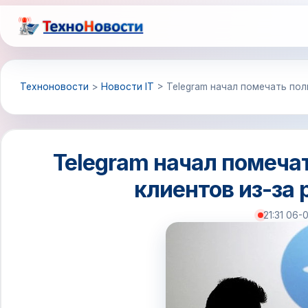
Перейти
к
содержимому
Техноновости
>
Новости IT
>
Telegram начал помечать пол
Telegram начал помеча
клиентов из-за 
21:31 06-