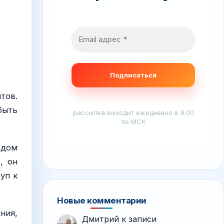
тов.
быть
рассылка выходит ежедневно в 8.00
по МСК
одом
, он
уп к
Новые комментарии
ния,
Дмитрий
к записи