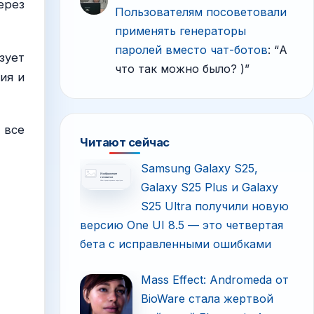
ерез
Пользователям посоветовали
применять генераторы
паролей вместо чат-ботов
: “
А
зует
что так можно было? )
”
ия и
 все
Читают сейчас
Samsung Galaxy S25,
Galaxy S25 Plus и Galaxy
S25 Ultra получили новую
версию One UI 8.5 — это четвертая
бета с исправленными ошибками
Mass Effect: Andromeda от
BioWare стала жертвой