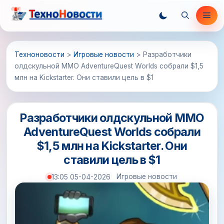
Перейти
Ме
к
содержимому
Техноновости
>
Игровые новости
>
Разработчики
олдскульной ММО AdventureQuest Worlds собрали $1,5
млн на Kickstarter. Они ставили цель в $1
Разработчики олдскульной ММО
AdventureQuest Worlds собрали
$1,5 млн на Kickstarter. Они
ставили цель в $1
Игровые новости
13:05 05-04-2026