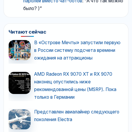
паролей вместо чат-ботов
: “
А что так можно
было? )
”
Читают сейчас
В «Острове Мечты» запустили первую
в России систему подсчета времени
ожидания на аттракционы
AMD Radeon RX 9070 XT и RX 9070
наконец опустились ниже
рекомендованной цены (MSRP). Пока
только в Германии
Представлен авиалайнер следующего
поколения Electra