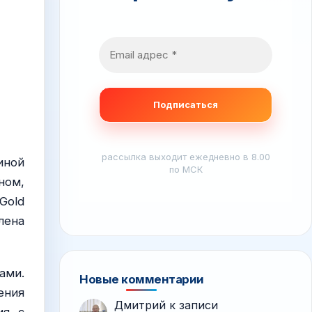
рассылка выходит ежедневно в 8.00
иной
по МСК
ном,
Gold
лена
ами.
Новые комментарии
ения
Дмитрий
к записи