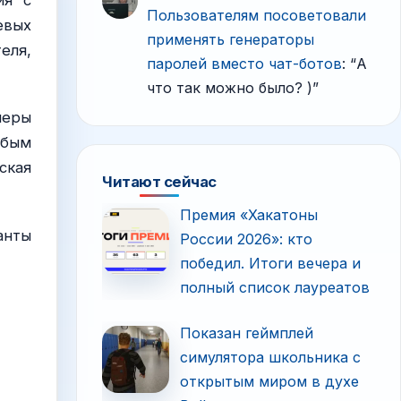
ия с
Пользователям посоветовали
евых
применять генераторы
еля,
паролей вместо чат-ботов
: “
А
что так можно было? )
”
неры
абым
ская
Читают сейчас
Премия «Хакатоны
анты
России 2026»: кто
победил. Итоги вечера и
полный список лауреатов
Показан геймплей
симулятора школьника с
открытым миром в духе