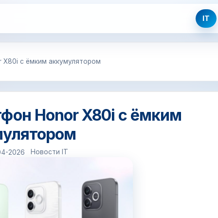
IT
 X80i с ёмким аккумулятором
фон Honor X80i с ёмким
мулятором
Новости IT
04-2026