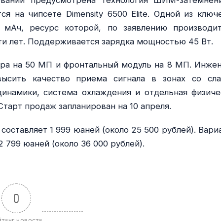
овании предусмотрена технология ШИМ-затемнен
ся на чипсете Dimensity 6500 Elite. Одной из ключ
 мАч, ресурс которой, по заявлению производит
ти лет. Поддерживается зарядка мощностью 45 Вт.
ера на 50 МП и фронтальный модуль на 8 МП. Инже
высить качество приема сигнала в зонах со сл
инамики, система охлаждения и отдельная физиче
Старт продаж запланирован на 10 апреля.
 составляет 1 999 юаней (около 25 500 рублей). Вари
 799 юаней (около 36 000 рублей).
0
йтинг новости