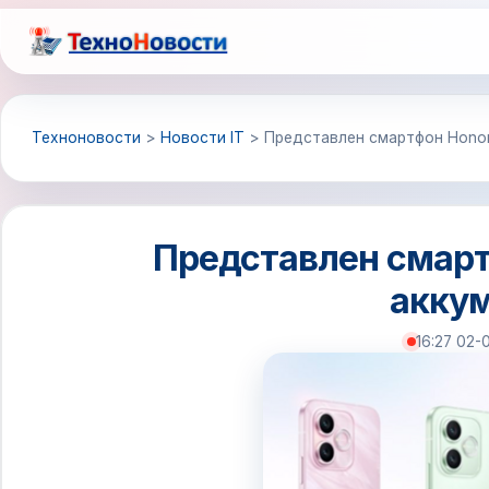
Перейти
к
содержимому
Техноновости
>
Новости IT
>
Представлен смартфон Honor
Представлен смарт
акку
16:27 02-