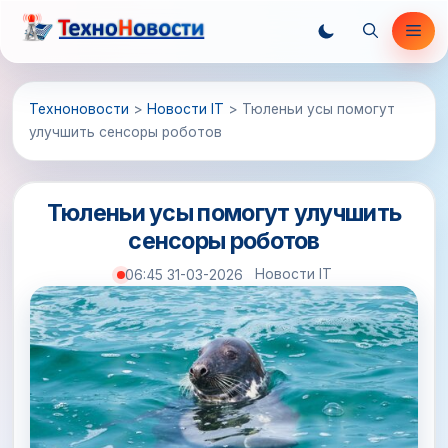
Перейти
Ме
к
содержимому
Техноновости
>
Новости IT
>
Тюленьи усы помогут
улучшить сенсоры роботов
Тюленьи усы помогут улучшить
сенсоры роботов
Новости IT
06:45 31-03-2026