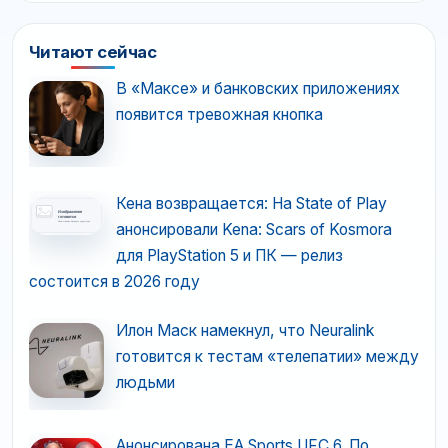
Читают сейчас
В «Максе» и банковских приложениях
появится тревожная кнопка
Кена возвращается: На State of Play
анонсировали Kena: Scars of Kosmora
для PlayStation 5 и ПК — релиз
состоится в 2026 году
Илон Маск намекнул, что Neuralink
готовится к тестам «телепатии» между
людьми
Анонсирована EA Sports UFC 6. По