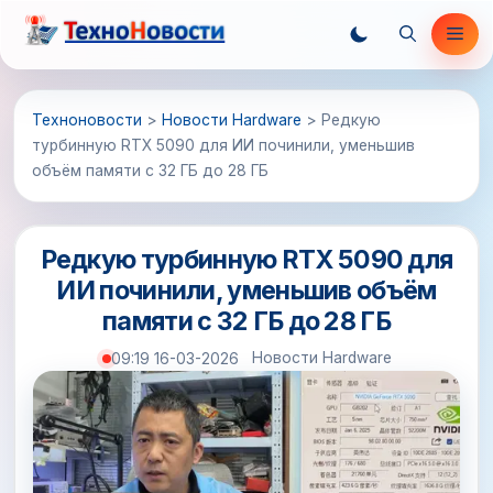
Перейти
Ме
к
содержимому
Техноновости
>
Новости Hardware
>
Редкую
турбинную RTX 5090 для ИИ починили, уменьшив
объём памяти с 32 ГБ до 28 ГБ
Редкую турбинную RTX 5090 для
ИИ починили, уменьшив объём
памяти с 32 ГБ до 28 ГБ
Новости Hardware
09:19 16-03-2026