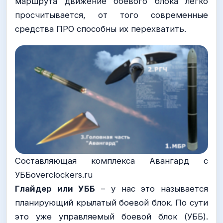
маршрута движение боевого блока легко
просчитывается, от того современные
средства ПРО способны их перехватить.
Составляющая комплекса Авангард с
УББoverclockers.ru
Глайдер или УББ
– у нас это называется
планирующий крылатый боевой блок. По сути
это уже управляемый боевой блок (УББ).