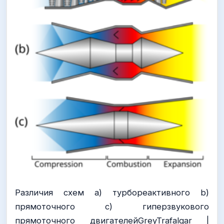
Различия схем a) турбореактивного b)
прямоточного с) гиперзвукового
прямоточного двигателейGreyTrafalgar |