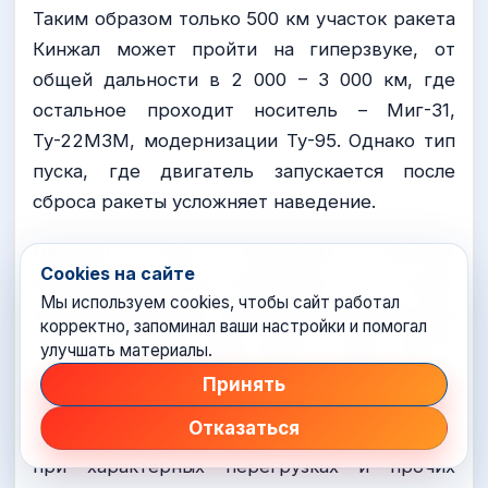
Таким образом только 500 км участок ракета
Кинжал может пройти на гиперзвуке, от
общей дальности в 2 000 – 3 000 км, где
остальное проходит носитель – Миг-31,
Ту-22М3М, модернизации Ту-95. Однако тип
пуска, где двигатель запускается после
сброса ракеты усложняет наведение.
Наконец под вопросом система
Cookies на сайте
маневрирования на гиперзвуке, что по идее
Мы используем cookies, чтобы сайт работал
должно обеспечить неуязвимость ракеты для
корректно, запоминал ваши настройки и помогал
систем ПВО/ПРО. Ещё опыты с УББ в 60-70
улучшать материалы.
годы показали сложность и крыльев, и
Принять
газодинамических двигателей, способных
Отказаться
корректировать полёт тела на гиперзвуке
при характерных перегрузках и прочих