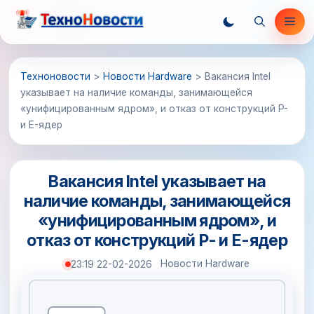
Перейти
Ме
к
содержимому
Техноновости
>
Новости Hardware
>
Вакансия Intel
указывает на наличие команды, занимающейся
«унифицированным ядром», и отказ от конструкций P-
и E-ядер
Вакансия Intel указывает на
наличие команды, занимающейся
«унифицированным ядром», и
отказ от конструкций P- и E-ядер
Новости Hardware
23:19 22-02-2026