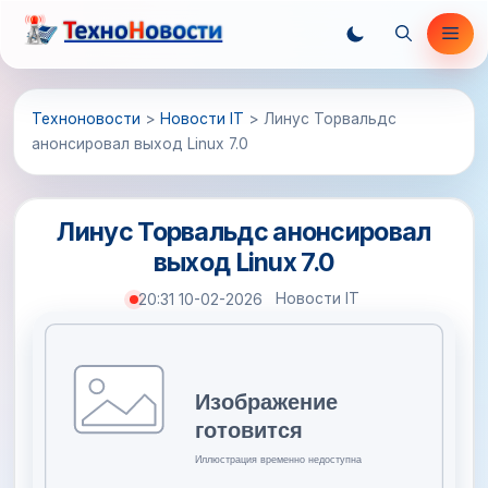
Перейти
Ме
к
содержимому
Техноновости
>
Новости IT
>
Линус Торвальдс
анонсировал выход Linux 7.0
Линус Торвальдс анонсировал
выход Linux 7.0
Новости IT
20:31 10-02-2026