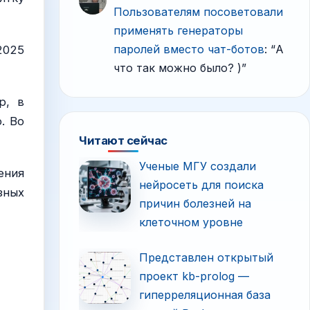
Пользователям посоветовали
применять генераторы
паролей вместо чат-ботов
: “
А
25
что так можно было? )
”
р, в
. Во
Читают сейчас
Ученые МГУ создали
ения
нейросеть для поиска
зных
причин болезней на
клеточном уровне
Представлен открытый
проект kb-prolog —
гиперреляционная база