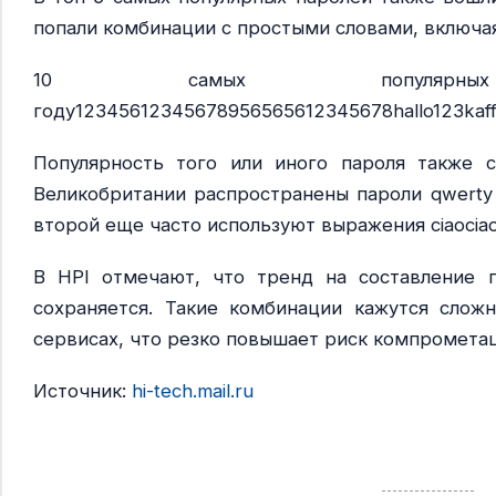
попали комбинации с простыми словами, включая ha
10 самых популя
году12345612345678956565612345678hallo123kaff
Популярность того или иного пароля также с
Великобритании распространены пароли qwerty и
второй еще часто используют выражения ciaociao
В HPI отмечают, что тренд на составление 
сохраняется. Такие комбинации кажутся слож
сервисах, что резко повышает риск компромета
Источник:
hi-tech.mail.ru