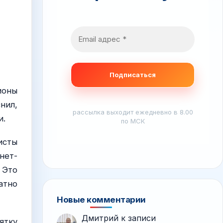
ионы
нил,
рассылка выходит ежедневно в 8.00
и.
по МСК
исты
нет-
 Это
атно
Новые комментарии
Дмитрий
к записи
ятку