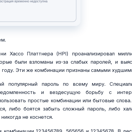
ем.
и Хассо Платтнера (HPI) проанализировал милл
орые были взломаны из-за слабых паролей, и выяс
5 году. Эти же комбинации признаны самыми худшим
ый популярный пароль по всему миру. Специал
едомленность и вездесущую борьбу с интер
ользовать простые комбинации или бытовые слова.
я, либо боятся забыть сложный пароль, либо хал
 никогда не коснется.
 комбинации 123456789, 565656 и 12345678. В дес