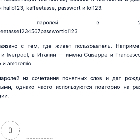
llo123, kaffeetasse, passwort и lol123.
рных паролей в 20
eetasse1234567passwortlol123
вязано с тем, где живет пользователь. Наприме
 liverpool, в Италии — имена Guiseppe и Francesco
 и amoremio.
паролей из сочетания понятных слов и дат рожд
ными, однако часто используются повторно на ра
ции.
0