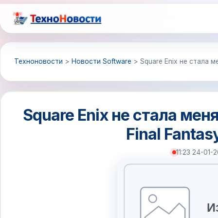
Перейти
к
содержимому
Техноновости
>
Новости Software
>
Square Enix не стала м
Square Enix не стала мен
Final Fantas
11:23 24-01-