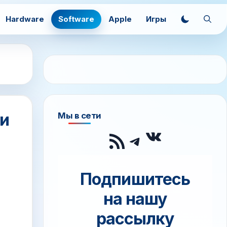
Hardware
Software
Apple
Игры
ки
Мы в сети
ВКонтак
RSS-лента
Telegram
Подпишитесь
на нашу
рассылку