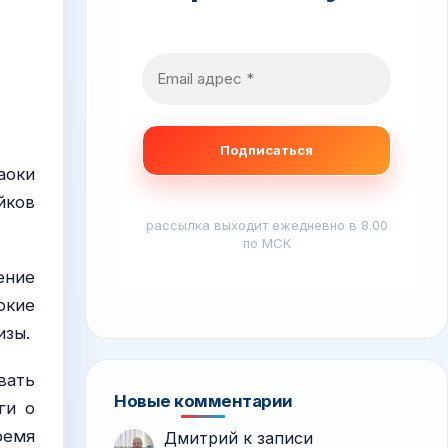
аоки
йков
рассылка выходит ежедневно в 8.00
по МСК
ение
окие
изы.
вать
Новые комментарии
ги о
ремя
Дмитрий
к записи