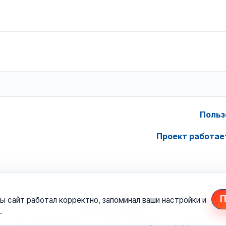
Польз
Проект работае
П
ы сайт работал корректно, запоминал ваши настройки и
.
© 2026 Техноновости
•
новостной агрегатор рунета