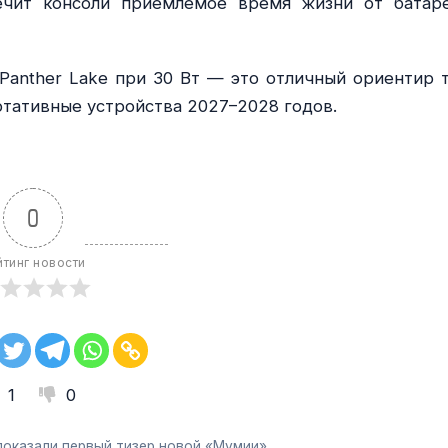
ечит консоли приемлемое время жизни от батар
anther Lake при 30 Вт — это отличный ориентир т
ртативные устройства 2027–2028 годов.
0
йтинг новости
1
0
 показали первый тизер новой «Мумии»