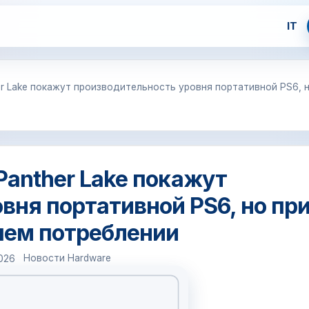
IT
her Lake покажут производительность уровня портативной PS6, 
 Panther Lake покажут
вня портативной PS6, но пр
шем потреблении
Новости Hardware
2026