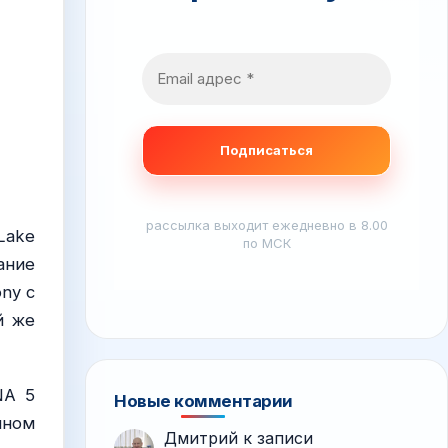
рассылка выходит ежедневно в 8.00
Lake
по МСК
ание
ny с
й же
NA 5
Новые комментарии
нном
Дмитрий
к записи