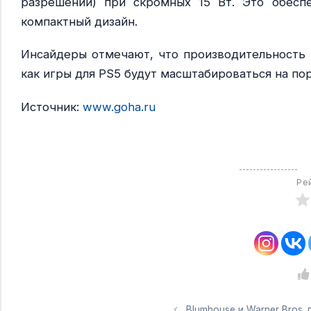
разрешении) при скромных 15 Вт. Это обесп
компактный дизайн.
Инсайдеры отмечают, что производительность P
как игры для PS5 будут масштабироваться на по
Источник:
www.goha.ru
Ре
Blumhouse и Warner Bros.