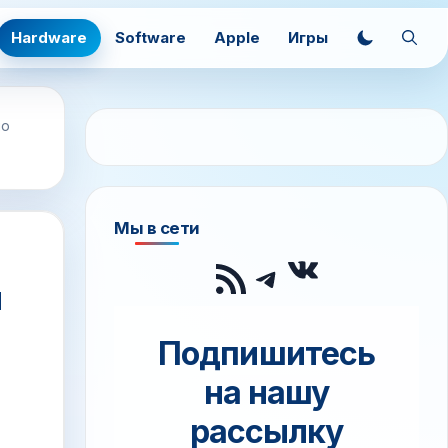
Hardware
Software
Apple
Игры
но
Мы в сети
ВКонтак
RSS-лента
Telegram
и
Подпишитесь
на нашу
рассылку