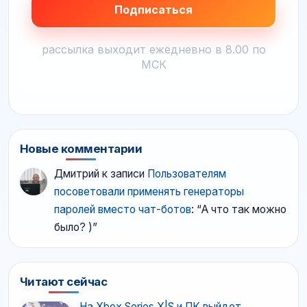
рассылка выходит ежедневно в 8.00 по
МСК
Новые комментарии
Дмитрий
к записи
Пользователям
посоветовали применять генераторы
паролей вместо чат-ботов
: “
А что так можно
было? )
”
Читают сейчас
На Xbox Series X|S и ПК выйдет