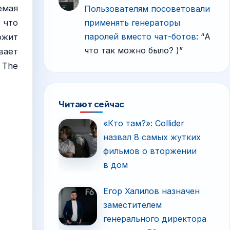
емая
Пользователям посоветовали
применять генераторы
 что
паролей вместо чат-ботов
: “
А
ожит
что так можно было? )
”
вает
 The
Читают сейчас
«Кто там?»: Collider
назвал 8 самых жутких
фильмов о вторжении
в дом
Егор Халилов назначен
заместителем
генерального директора