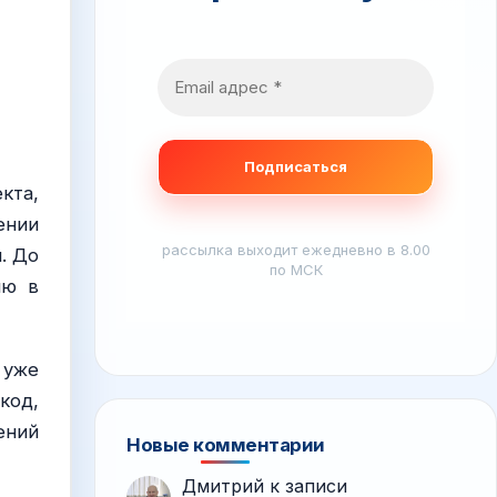
кта,
ении
рассылка выходит ежедневно в 8.00
. До
по МСК
ию в
 уже
код,
ений
Новые комментарии
Дмитрий
к записи