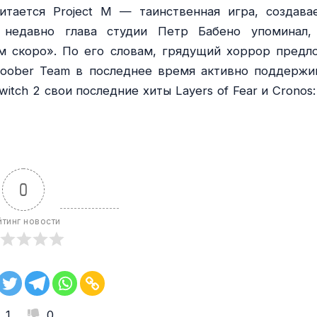
тается Project M — таинственная игра, создава
м недавно глава студии Петр Бабено упоминал,
м скоро». По его словам, грядущий хоррор предл
Bloober Team в последнее время активно поддержи
itch 2 свои последние хиты Layers of Fear и Cronos:
0
йтинг новости
1
0