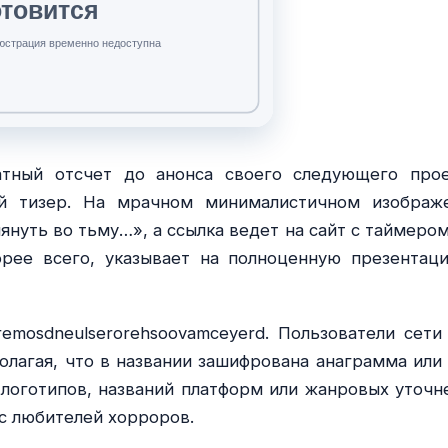
атный отсчет до анонса своего следующего прое
ий тизер. На мрачном минималистичном изображ
януть во тьму…», а ссылка ведет на сайт с таймером
орее всего, указывает на полноценную презентац
emosdneulserorehsoovamceyerd. Пользователи сети
олагая, что в названии зашифрована анаграмма или 
 логотипов, названий платформ или жанровых уточн
ес любителей хорроров.